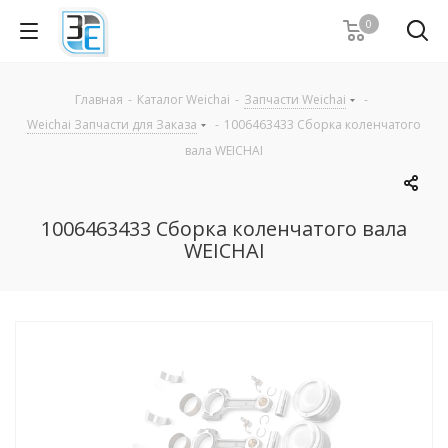
0
Главная
-
Каталог Weichai
-
Запчасти Weichai
-
Weichai Запчасти для Заказа
-
1006463433 Сборка коленчатого
вала WEICHAI
1006463433 Сборка коленчатого вала
WEICHAI