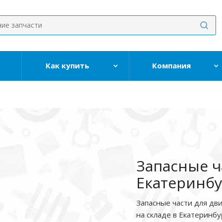
Как купить
Компания
асные части WEICHAI в
теринбурге
 части для двигателей
W
E
ICH
AI
е в Екатеринбурге