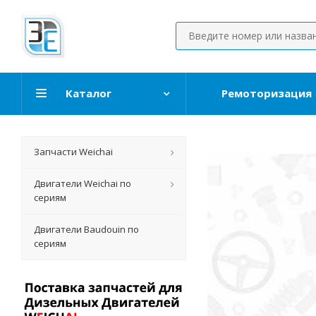
Каталог
Ремоторизация
Запчасти Weichai
Двигатели Weichai по
сериям
Зап
Двигатели Baudouin по
сериям
Ека
Запасные
на склад