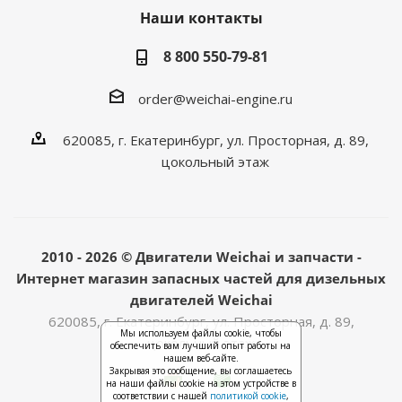
Наши контакты
8 800 550-79-81
order@weichai-engine.ru
620085, г. Екатеринбург, ул. Просторная, д. 89,
цокольный этаж
2010 - 2026 © Двигатели Weichai и запчасти -
Интернет магазин запасных частей для дизельных
двигателей Weichai
620085, г. Екатеринбург, ул. Просторная, д. 89,
Мы используем файлы cookie, чтобы
цокольный этаж
обеспечить вам лучший опыт работы на
нашем веб-сайте.
Закрывая это сообщение, вы соглашаетесь
на наши файлы cookie на этом устройстве в
соответствии с нашей
политикой cookie
,