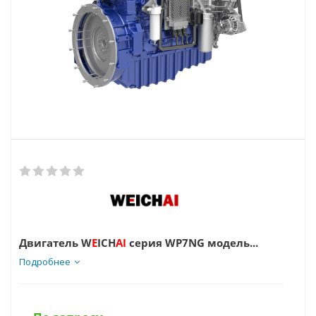
Двигатель W
E
ICH
AI
серия WP7NG модель...
Подробнее