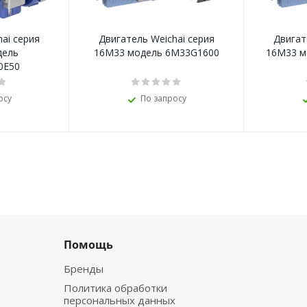
ai серия
Двигатель Weichai серия
Двигат
дель
16M33 модель 6M33G1600
16M33 м
0E50
осу
По запросу
Помощь
Бренды
Политика обработки
персональных данных