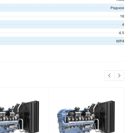
Рядное
18
4
4.5
WP4