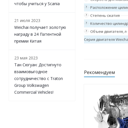
чтобы учиться у Scania
Двигатели серии 8M33 Weichai
?
Расположение цили
Двигатели серии 6M33 Weichai
?
Степень сжатия
Двигатели серии WP10.5HNG
21 июля 2023
?
Количество цилинд
Weichai
Weichai получает золотую
Двигатели серии WP10.5H
?
Объем двигателя, л
награду в 24 Патентной
Weichai
Серия двигателя Weicha
премии Китая
Двигатели серии WP17
Weichai
Двигатели серии WP13NG
Weichai
23 мая 2023
Двигатели серии WP13
Тан Сюгуан: Достигнуто
Weichai
взаимовыгодное
Рекомендуем
Двигатели серии WP12NG
Weichai
сотрудничество с Traton
Двигатели серии WP12
Group Volkswagen
Weichai
Commercial Vehicles!
Двигатели серии WP11H
Weichai