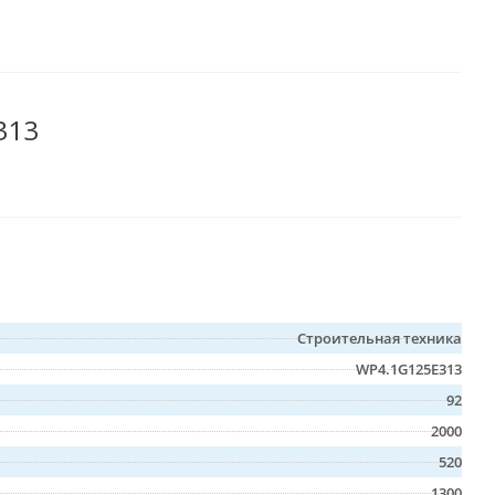
313
Строительная техника
WP4.1G125E313
92
2000
520
1300