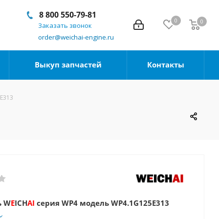
8 800 550-79-81
0
0
Заказать звонок
order@weichai-engine.ru
Выкуп запчастей
Контакты
5E313
ь W
E
ICH
AI
серия WP4 модель WP4.1G125E313