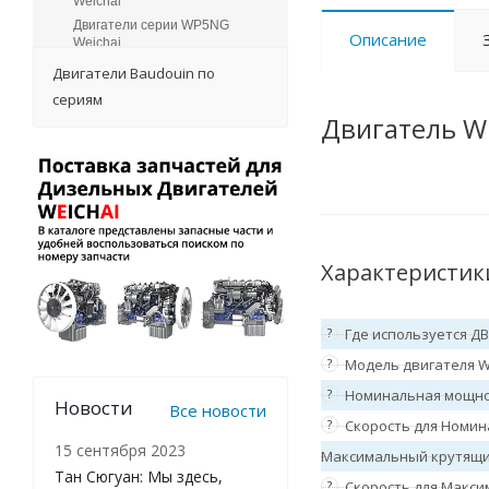
Weichai
Двигатели серии WP5NG
Описание
Weichai
Двигатели серии WP6 Weichai
Двигатели Baudouin по
Двигатели серии WP6H
сериям
Weichai
Двигатель W
Двигатели серии WP7 Weichai
Двигатели серии WP7H
Weichai
Двигатели серии WP7NG
Weichai
Двигатели серии WP8 Weichai
Двигатели серии WP9H
Характеристик
Weichai
Двигатели серии 12M33
Weichai
?
Где используется Д
Двигатели серии 16M55
?
Модель двигателя W
Weichai
Двигатели серии 12M55
?
Номинальная мощно
Новости
Weichai
Все новости
?
Скорость для Номин
Двигатели серии 20M33
Weichai
15 сентября 2023
Максимальный крутящи
Двигатели серии 16M33
Тан Сюгуан: Мы здесь,
?
Скорость для Макси
Weichai