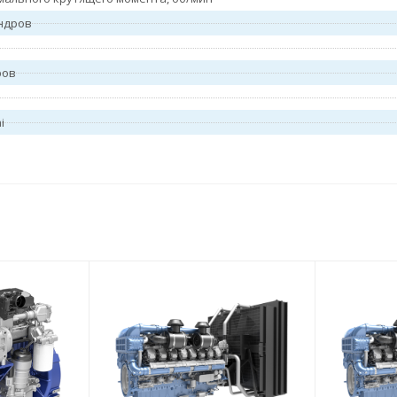
ндров
ров
i