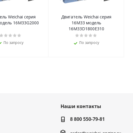
ель Weichai серия
Двигатель Weichai серия
Д
одель 16M33G2000
16M33 модель
16M33D1800E310
По запросу
По запросу
Наши контакты
8 800 550-79-81
order@weichai-engine.ru