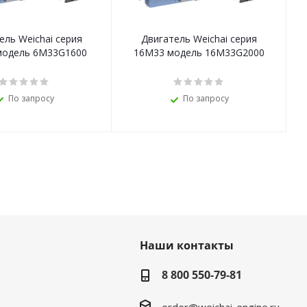
ель Weichai серия
Двигатель Weichai серия
модель 6M33G1600
16M33 модель 16M33G2000
По запросу
По запросу
Наши контакты
8 800 550-79-81
order@weichai-engine.ru