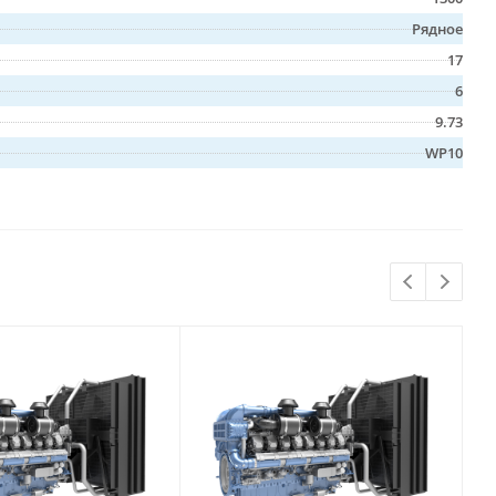
Рядное
17
6
9.73
WP10