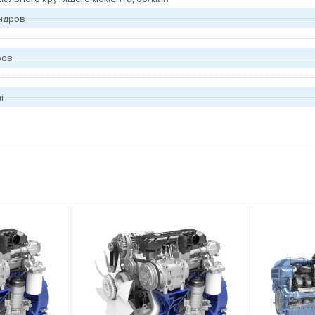
ндров
ров
i