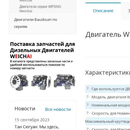
Weichai
Двигатели серии WP5NG
Описание
Weichai
Двигатели серии WP6 Weichai
Двигатели Baudouin по
Двигатели серии WP6H
сериям
Weichai
Двигатель W
Двигатели серии WP7 Weichai
Двигатели серии WP7H
Weichai
Двигатели серии WP7NG
Weichai
Двигатели серии WP8 Weichai
Двигатели серии WP9H
Характеристик
Weichai
Двигатели серии 12M33
Weichai
?
Где используется Д
Двигатели серии 16M55
?
Модель двигателя W
Weichai
Двигатели серии 12M55
?
Номинальная мощно
Новости
Weichai
Все новости
?
Скорость для Номин
Двигатели серии 20M33
Weichai
15 сентября 2023
Максимальный крутящи
Двигатели серии 16M33
Тан Сюгуан: Мы здесь,
?
Скорость для Макси
Weichai