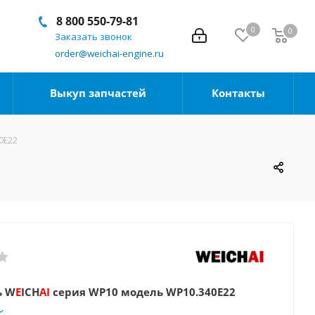
8 800 550-79-81
0
0
Заказать звонок
order@weichai-engine.ru
Выкуп запчастей
Контакты
0E22
ь W
E
ICH
AI
серия WP10 модель WP10.340E22