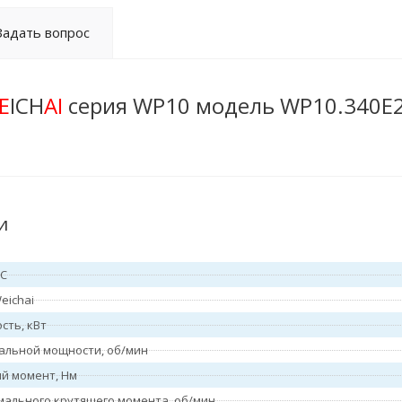
Задать вопрос
E
ICH
AI
серия WP10 модель WP10.340E
и
ВС
eichai
сть, кВт
альной мощности, об/мин
й момент, Нм
мального крутящего момента, об/мин