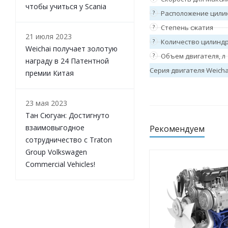
чтобы учиться у Scania
Двигатели серии 8M33 Weichai
?
Расположение цили
Двигатели серии 6M33 Weichai
?
Степень сжатия
Двигатели серии WP10.5HNG
21 июля 2023
?
Количество цилинд
Weichai
Weichai получает золотую
Двигатели серии WP10.5H
?
Объем двигателя, л
награду в 24 Патентной
Weichai
Серия двигателя Weicha
премии Китая
Двигатели серии WP17
Weichai
Двигатели серии WP13NG
Weichai
23 мая 2023
Двигатели серии WP13
Тан Сюгуан: Достигнуто
Weichai
взаимовыгодное
Рекомендуем
Двигатели серии WP12NG
Weichai
сотрудничество с Traton
Двигатели серии WP12
Group Volkswagen
Weichai
Commercial Vehicles!
Двигатели серии WP11H
Weichai