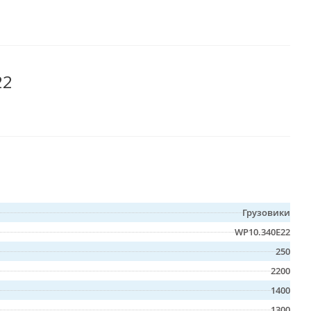
22
Грузовики
WP10.340E22
250
2200
1400
1300