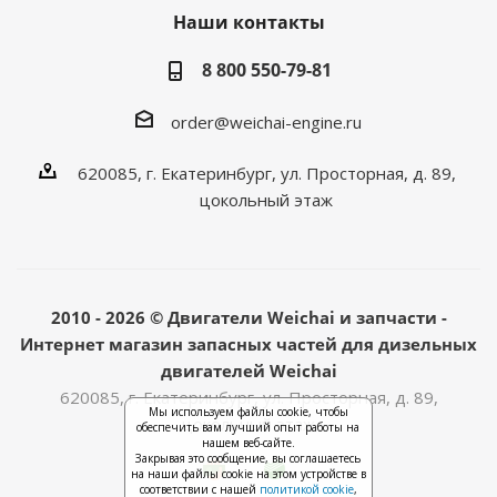
Наши контакты
8 800 550-79-81
order@weichai-engine.ru
620085, г. Екатеринбург, ул. Просторная, д. 89,
цокольный этаж
2010 - 2026 © Двигатели Weichai и запчасти -
Интернет магазин запасных частей для дизельных
двигателей Weichai
620085, г. Екатеринбург, ул. Просторная, д. 89,
Мы используем файлы cookie, чтобы
цокольный этаж
обеспечить вам лучший опыт работы на
нашем веб-сайте.
Закрывая это сообщение, вы соглашаетесь
на наши файлы cookie на этом устройстве в
соответствии с нашей
политикой cookie
,