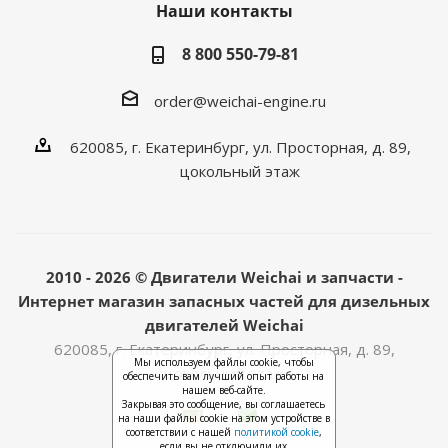
Наши контакты
8 800 550-79-81
order@weichai-engine.ru
620085, г. Екатеринбург, ул. Просторная, д. 89,
цокольный этаж
2010 - 2026 © Двигатели Weichai и запчасти -
Интернет магазин запасных частей для дизельных
двигателей Weichai
620085, г. Екатеринбург, ул. Просторная, д. 89,
Мы используем файлы cookie, чтобы
цокольный этаж
обеспечить вам лучший опыт работы на
нашем веб-сайте.
Закрывая это сообщение, вы соглашаетесь
на наши файлы cookie на этом устройстве в
соответствии с нашей
политикой cookie
,
если вы не отключили их