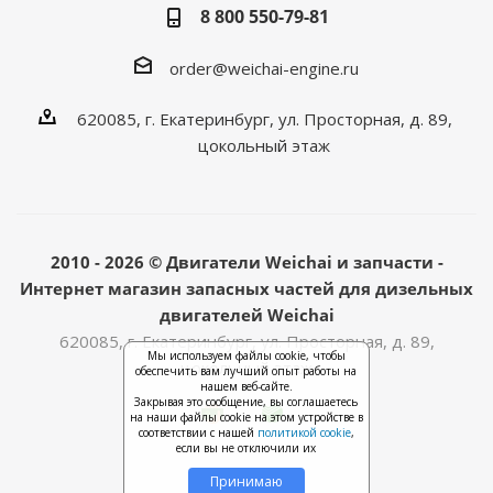
8 800 550-79-81
order@weichai-engine.ru
620085, г. Екатеринбург, ул. Просторная, д. 89,
цокольный этаж
2010 - 2026 © Двигатели Weichai и запчасти -
Интернет магазин запасных частей для дизельных
двигателей Weichai
620085, г. Екатеринбург, ул. Просторная, д. 89,
Мы используем файлы cookie, чтобы
цокольный этаж
обеспечить вам лучший опыт работы на
нашем веб-сайте.
Закрывая это сообщение, вы соглашаетесь
на наши файлы cookie на этом устройстве в
соответствии с нашей
политикой cookie
,
если вы не отключили их
Принимаю