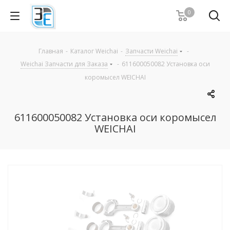
0
Главная
-
Каталог Weichai
-
Запчасти Weichai
-
Weichai Запчасти для Заказа
-
611600050082 Установка оси
коромысел WEICHAI
611600050082 Установка оси коромысел
WEICHAI