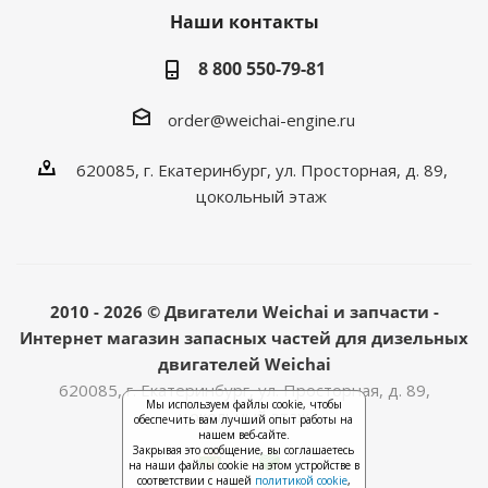
Наши контакты
8 800 550-79-81
order@weichai-engine.ru
620085, г. Екатеринбург, ул. Просторная, д. 89,
цокольный этаж
2010 - 2026 © Двигатели Weichai и запчасти -
Интернет магазин запасных частей для дизельных
двигателей Weichai
620085, г. Екатеринбург, ул. Просторная, д. 89,
Мы используем файлы cookie, чтобы
цокольный этаж
обеспечить вам лучший опыт работы на
нашем веб-сайте.
Закрывая это сообщение, вы соглашаетесь
на наши файлы cookie на этом устройстве в
соответствии с нашей
политикой cookie
,