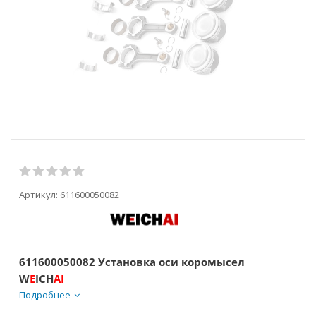
Артикул:
611600050082
611600050082 Установка оси коромысел
W
E
ICH
AI
Подробнее