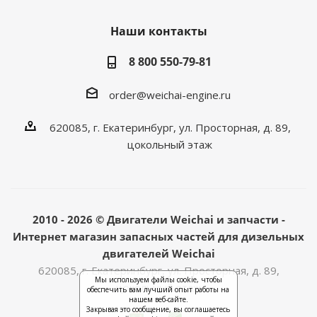
Наши контакты
8 800 550-79-81
order@weichai-engine.ru
620085, г. Екатеринбург, ул. Просторная, д. 89,
цокольный этаж
2010 - 2026 © Двигатели Weichai и запчасти -
Интернет магазин запасных частей для дизельных
двигателей Weichai
620085, г. Екатеринбург, ул. Просторная, д. 89,
Мы используем файлы cookie, чтобы
цокольный этаж
обеспечить вам лучший опыт работы на
нашем веб-сайте.
Закрывая это сообщение, вы соглашаетесь