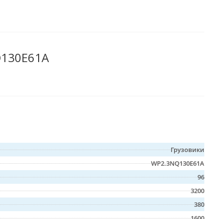
Q130E61A
Грузовики
WP2.3NQ130E61A
96
3200
380
1600