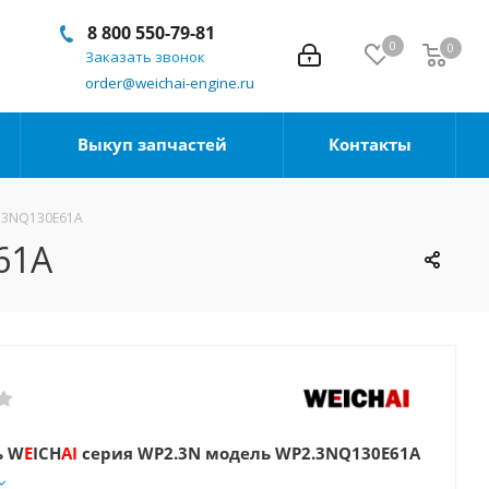
8 800 550-79-81
0
0
Заказать звонок
order@weichai-engine.ru
Выкуп запчастей
Контакты
2.3NQ130E61A
61A
ь
W
E
ICH
AI
серия WP2.3N модель WP2.3NQ130E61A