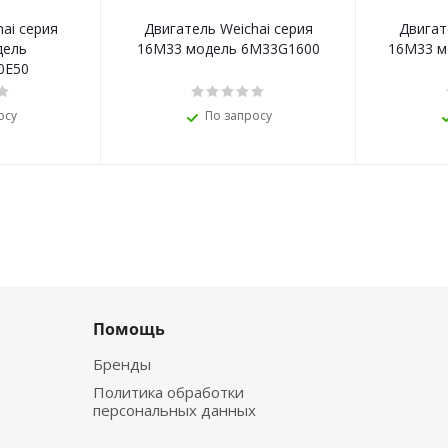
ai серия
Двигатель Weichai серия
Двигат
дель
16M33 модель 6M33G1600
16M33 м
0E50
осу
По запросу
Помощь
Бренды
Политика обработки
персональных данных