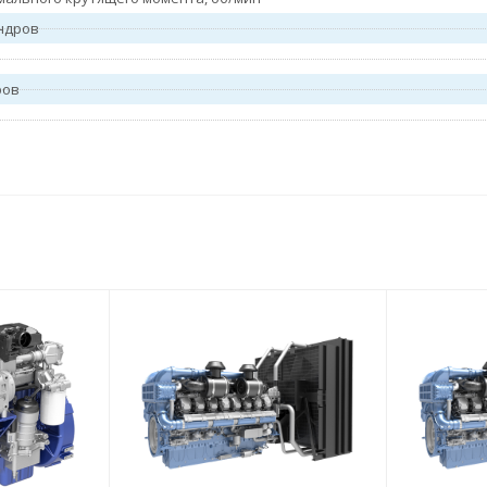
ндров
ров