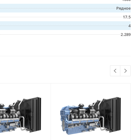
Рядное
17.5
4
2.289