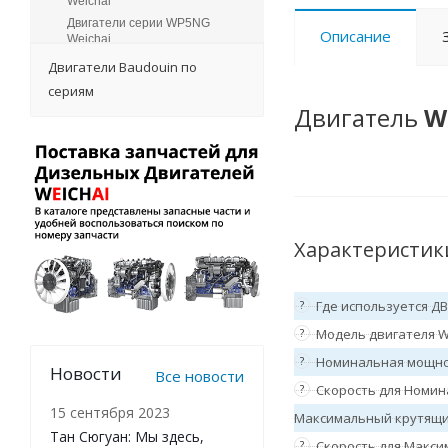
Weichai
Двигатели серии WP5NG
Описание
Weichai
Двигатели серии WP6 Weichai
Двигатели Baudouin по
Двигатели серии WP6H
сериям
Weichai
Двигатель
W
Двигатели серии WP7 Weichai
Двигатели серии WP7H
Weichai
Двигатели серии WP7NG
Weichai
Двигатели серии WP8 Weichai
Двигатели серии WP9H
Характеристик
Weichai
Двигатели серии 12M33
Weichai
?
Где используется Д
Двигатели серии 16M55
?
Модель двигателя W
Weichai
Двигатели серии 12M55
?
Номинальная мощно
Новости
Weichai
Все новости
?
Скорость для Номин
Двигатели серии 20M33
Weichai
15 сентября 2023
Максимальный крутящи
Двигатели серии 16M33
Тан Сюгуан: Мы здесь,
?
Скорость для Макси
Weichai