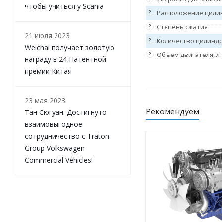
чтобы учиться у Scania
Двигатели серии 8M33 Weichai
?
Расположение цили
Двигатели серии 6M33 Weichai
?
Степень сжатия
Двигатели серии WP10.5HNG
21 июля 2023
?
Количество цилинд
Weichai
Weichai получает золотую
Двигатели серии WP10.5H
?
Объем двигателя, л
награду в 24 Патентной
Weichai
премии Китая
Двигатели серии WP17
Weichai
Двигатели серии WP13NG
Weichai
23 мая 2023
Двигатели серии WP13
Рекомендуем
Тан Сюгуан: Достигнуто
Weichai
взаимовыгодное
Двигатели серии WP12NG
Weichai
сотрудничество с Traton
Двигатели серии WP12
Group Volkswagen
Weichai
Commercial Vehicles!
Двигатели серии WP11H
Weichai