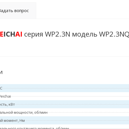
Задать вопрос
E
ICH
AI
серия WP2.3N модель WP2.3N
и
ВС
eichai
сть, кВт
альной мощности, об/мин
й момент, Нм
мального крутящего момента, об/мин