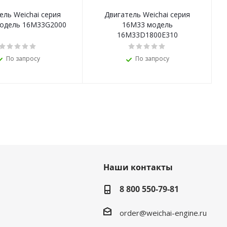
ель Weichai серия
Двигатель Weichai серия
Д
одель 16M33G2000
16M33 модель
16M33D1800E310
По запросу
По запросу
Наши контакты
8 800 550-79-81
order@weichai-engine.ru