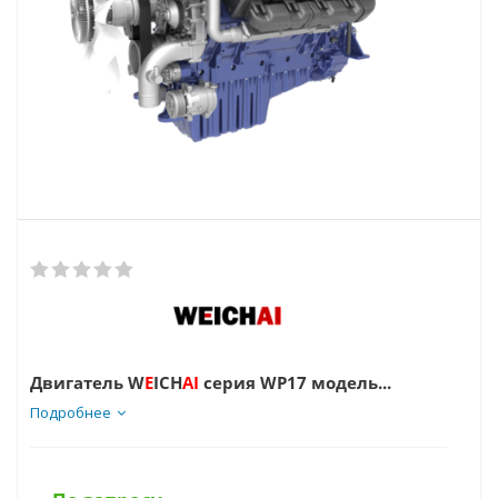
Двигатель W
E
ICH
AI
серия WP17 модель...
Подробнее