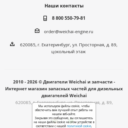
Наши контакты
8 800 550-79-81
order@weichai-engine.ru
620085, г. Екатеринбург, ул. Просторная, д. 89,
цокольный этаж
2010 - 2026 © Двигатели Weichai и запчасти -
Интернет магазин запасных частей для дизельных
двигателей Weichai
620085, г. Екатеринбург, ул. Просторная, д. 89,
Мы используем файлы cookie, чтобы
цокольный этаж
обеспечить вам лучший опыт работы на
нашем веб-сайте.
Закрывая это сообщение, вы соглашаетесь
на наши файлы cookie на этом устройстве в
соответствии с нашей
политикой cookie
,